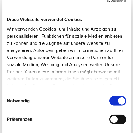
Diese Webseite verwendet Cookies
Sonntag, 1. November 2026, 18:00 Uhr
Wir verwenden Cookies, um Inhalte und Anzeigen zu
personalisieren, Funktionen für soziale Medien anbieten
Gedenkkirche Plötzensee, Heckerdamm
zu können und die Zugriffe auf unsere Website zu
analysieren. Außerdem geben wir Informationen zu Ihrer
226, 13627 Berlin
Verwendung unserer Website an unsere Partner für
soziale Medien, Werbung und Analysen weiter. Unsere
Pfarrerin Eva Markschies und Team
Partner führen diese Informationen möglicherweise mit
weiteren Daten zusammen, die Sie ihnen bereitgestellt
haben oder die sie im Rahmen Ihrer Nutzung der Dienste
gesammelt haben.
E
Notwendig
i
n
w
Präferenzen
i
l