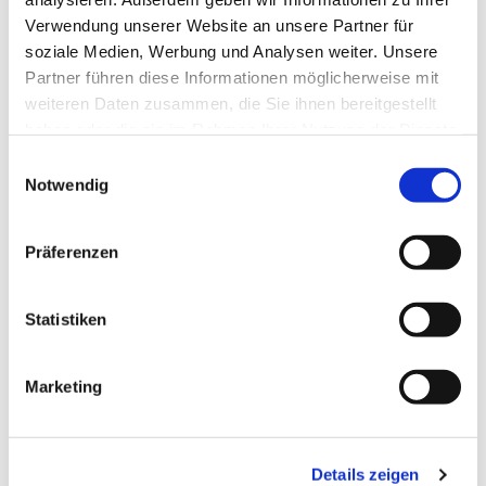
Verwendung unserer Website an unsere Partner für
soziale Medien, Werbung und Analysen weiter. Unsere
Partner führen diese Informationen möglicherweise mit
weiteren Daten zusammen, die Sie ihnen bereitgestellt
haben oder die sie im Rahmen Ihrer Nutzung der Dienste
Gustav-Adolf-Kirche
gesammelt haben.
E
Notwendig
i
n
w
Präferenzen
i
l
l
Statistiken
i
g
Marketing
u
n
g
Details zeigen
s
Gedenkkirche Plötzensee