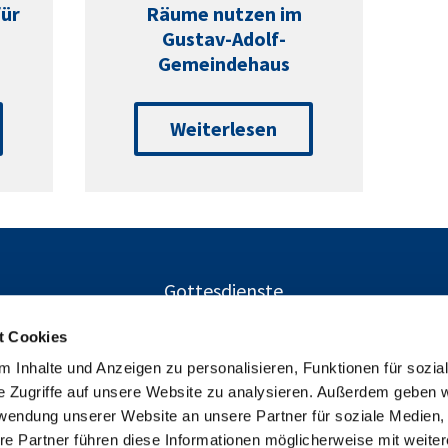
für
Räume nutzen im
Gustav-Adolf-
Gemeindehaus
Weiterlesen
Gottesdienste
t Cookies
 Inhalte und Anzeigen zu personalisieren, Funktionen für sozia
Ev. Kirchengemeinden Gustav-Adolf und Charlottenburg-Nor
e Zugriffe auf unsere Website zu analysieren. Außerdem geben w

Herschelstraße 14, 10589 Berlin
rwendung unserer Website an unsere Partner für soziale Medien
+49303446094

re Partner führen diese Informationen möglicherweise mit weite