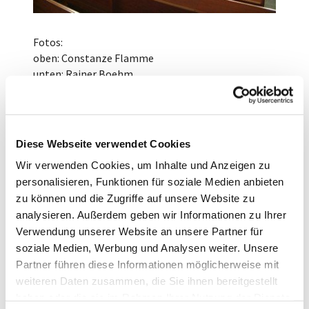
Fotos:
oben: Constanze Flamme
unten: Rainer Boehm
Besichtigungen der Gedenkkirche:
Montag bis Freitag 10-12 Uhr; Donnerstag 16-18
Diese Webseite verwendet Cookies
Uhr.
Wir verwenden Cookies, um Inhalte und Anzeigen zu
oder nach Vereinbarung: Tel. 030-381 34 78
personalisieren, Funktionen für soziale Medien anbieten
zu können und die Zugriffe auf unsere Website zu
Führungen bitte anmelden bei:
analysieren. Außerdem geben wir Informationen zu Ihrer
Pfr. Michael Maillard, Tel. 030-3942488,
Verwendung unserer Website an unsere Partner für
kontakt@gedenkzentrum.de
soziale Medien, Werbung und Analysen weiter. Unsere
Partner führen diese Informationen möglicherweise mit
U7
bis Jakob-Kaiser-Platz (plus ca. 10
weiteren Daten zusammen, die Sie ihnen bereitgestellt
Minuten Fußweg)
haben oder die sie im Rahmen Ihrer Nutzung der Dienste
Bus 109
bis Weltlingerbrücke