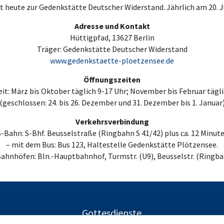
heute zur Gedenkstätte Deutscher Widerstand. Jährlich am 20. Ju
Adresse und Kontakt
Hüttigpfad, 13627 Berlin
Träger: Gedenkstätte Deutscher Widerstand
www.gedenkstaette-ploetzensee.de
Öffnungszeiten
it: März bis Oktober täglich 9-17 Uhr; November bis Februar tägli
(geschlossen: 24. bis 26. Dezember und 31. Dezember bis 1. Januar
Verkehrsverbindung
S-Bahn: S-Bhf. Beusselstraße (Ringbahn S 41/42) plus ca. 12 Minu
– mit dem Bus: Bus 123, Haltestelle Gedenkstätte Plötzensee.
-Bahnhöfen: Bln.-Hauptbahnhof, Turmstr. (U9), Beusselstr. (Ring
Gottesdienste