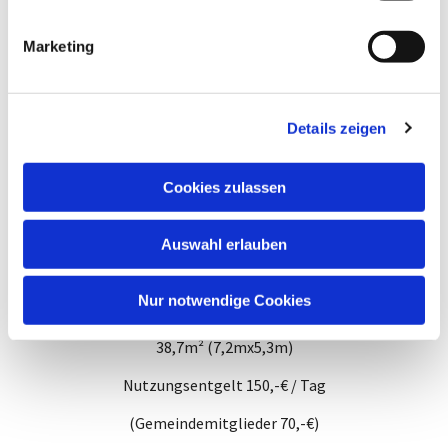
i
© KG GA
© KG GA
g
Marketing
u
n
g
Details zeigen
s
a
u
© KG GA
© KG GA
Cookies zulassen
s
w
Erdgeschoss
Auswahl erlauben
a
h
l
Nur notwendige Cookies
"R05" - Konferenzraum EG
38,7m² (7,2mx5,3m)
Nutzungsentgelt 150,-€ / Tag
(Gemeindemitglieder 70,-€)