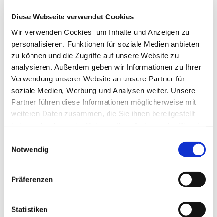
Diese Webseite verwendet Cookies
Wir verwenden Cookies, um Inhalte und Anzeigen zu
personalisieren, Funktionen für soziale Medien anbieten
zu können und die Zugriffe auf unsere Website zu
analysieren. Außerdem geben wir Informationen zu Ihrer
Verwendung unserer Website an unsere Partner für
soziale Medien, Werbung und Analysen weiter. Unsere
Eindrücke aus dem
Partner führen diese Informationen möglicherweise mit

Gemeindesaal
weiteren Daten zusammen, die Sie ihnen bereitgestellt
haben oder die sie im Rahmen Ihrer Nutzung der Dienste
gesammelt haben.
E
Notwendig
i
n
w
Präferenzen
i
l
l
Statistiken