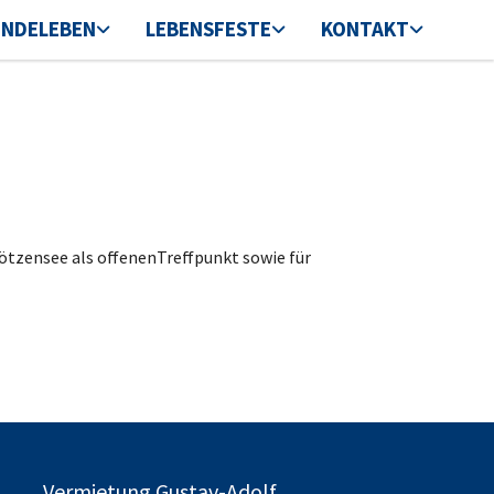
INDELEBEN
LEBENSFESTE
KONTAKT
tzensee als offenenTreffpunkt sowie für
Vermietung Gustav-Adolf