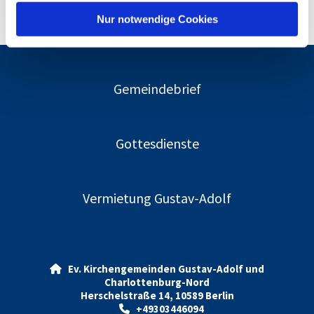
l
Nur notwendige Cookies
Gemeindebrief
Gottesdienste
Vermietung Gustav-Adolf
Ev. Kirchengemeinden Gustav-Adolf und

Charlottenburg-Nord
Herschelstraße 14, 10589 Berlin
+49303446094
