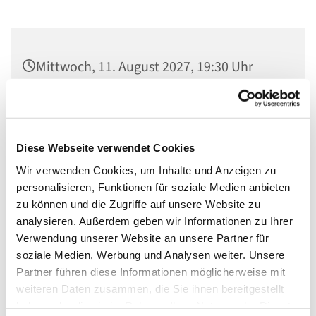
Mittwoch, 11. August 2027, 19:30 Uhr
Gemeindehaus, Herschelstraße 14, 10589
Berlin
Diese Webseite verwendet Cookies
Catalina, Ben und Leonie
Wir verwenden Cookies, um Inhalte und Anzeigen zu
personalisieren, Funktionen für soziale Medien anbieten
zu können und die Zugriffe auf unsere Website zu
analysieren. Außerdem geben wir Informationen zu Ihrer
Verwendung unserer Website an unsere Partner für
Jeden Mittwoch um 19 Uhr trifft sich eine
soziale Medien, Werbung und Analysen weiter. Unsere
Gesprächsgruppe für jungen Menschen. Die
Partner führen diese Informationen möglicherweise mit
Gruppe Alpha & Omega lädt alle zwischen 14 und 39
weiteren Daten zusammen, die Sie ihnen bereitgestellt
Jahren ein, die Lust haben sich über Fragen des
haben oder die sie im Rahmen Ihrer Nutzung der Dienste
Glaubens und Texte der Bibel auszutauschen. Die Gruppe