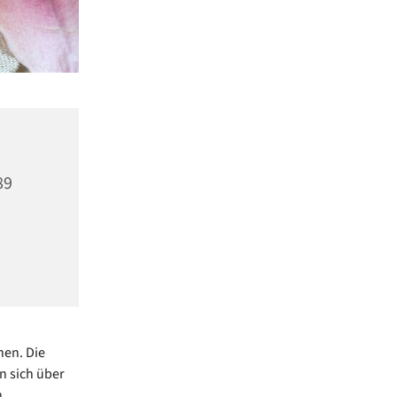
89
hen. Die
n sich über
h