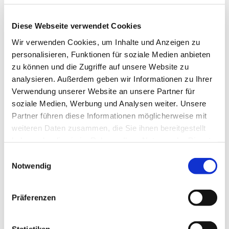
Diese Webseite verwendet Cookies
Wir verwenden Cookies, um Inhalte und Anzeigen zu
Freitag, 6. November 2026, 18:00 Uhr
personalisieren, Funktionen für soziale Medien anbieten
zu können und die Zugriffe auf unsere Website zu
Luisenkirche, Gierkeplatz, 10585 Berlin
analysieren. Außerdem geben wir Informationen zu Ihrer
Verwendung unserer Website an unsere Partner für
Pfarrerin Anne Hensel
soziale Medien, Werbung und Analysen weiter. Unsere
Partner führen diese Informationen möglicherweise mit
weiteren Daten zusammen, die Sie ihnen bereitgestellt
haben oder die sie im Rahmen Ihrer Nutzung der Dienste
gesammelt haben.
E
Notwendig
i
n
w
Präferenzen
i
l