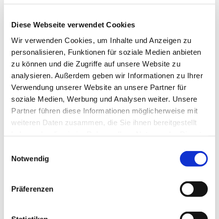
Diese Webseite verwendet Cookies
Wir verwenden Cookies, um Inhalte und Anzeigen zu
Freitag, 27. November 2026, 18:00 Uhr
personalisieren, Funktionen für soziale Medien anbieten
zu können und die Zugriffe auf unsere Website zu
Luisenkirche, Gierkeplatz, 10585 Berlin
analysieren. Außerdem geben wir Informationen zu Ihrer
Verwendung unserer Website an unsere Partner für
Pfarrerin Anne Hensel
soziale Medien, Werbung und Analysen weiter. Unsere
Partner führen diese Informationen möglicherweise mit
weiteren Daten zusammen, die Sie ihnen bereitgestellt
haben oder die sie im Rahmen Ihrer Nutzung der Dienste
gesammelt haben.
E
Notwendig
i
n
w
Präferenzen
i
l