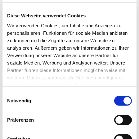
Diese Webseite verwendet Cookies
Wir verwenden Cookies, um Inhalte und Anzeigen zu
Freitag, 8. Januar 2027, 18:00 Uhr
personalisieren, Funktionen für soziale Medien anbieten
zu können und die Zugriffe auf unsere Website zu
Luisenkirche, Gierkeplatz, 10585 Berlin
analysieren. Außerdem geben wir Informationen zu Ihrer
Verwendung unserer Website an unsere Partner für
Pfarrerin Anne Hensel
soziale Medien, Werbung und Analysen weiter. Unsere
Partner führen diese Informationen möglicherweise mit
weiteren Daten zusammen, die Sie ihnen bereitgestellt
haben oder die sie im Rahmen Ihrer Nutzung der Dienste
gesammelt haben.
E
Notwendig
i
n
w
Präferenzen
i
l