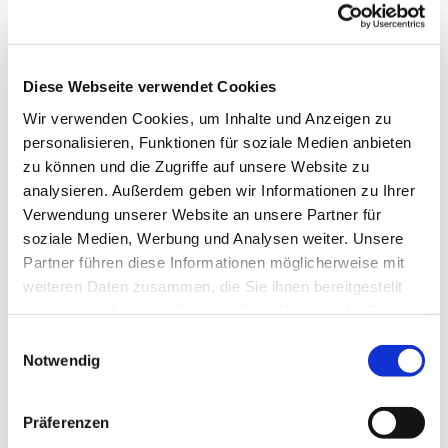
© Saskia Kramer
Diese Webseite verwendet Cookies
Wir verwenden Cookies, um Inhalte und Anzeigen zu
Dienstag, 23. Februar 2027, 09:00 Uhr
personalisieren, Funktionen für soziale Medien anbieten
zu können und die Zugriffe auf unsere Website zu
Gemeindehaus Luisen, Gierkeplatz 2,
analysieren. Außerdem geben wir Informationen zu Ihrer
Verwendung unserer Website an unsere Partner für
10585 Berlin
soziale Medien, Werbung und Analysen weiter. Unsere
Partner führen diese Informationen möglicherweise mit
Gemeindegruppe
weiteren Daten zusammen, die Sie ihnen bereitgestellt
haben oder die sie im Rahmen Ihrer Nutzung der Dienste
gesammelt haben.
E
Notwendig
i
n
w
Präferenzen
i