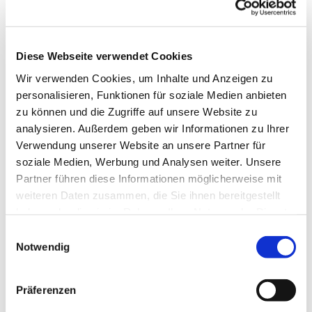
Diese Webseite verwendet Cookies
Donnerstag, 24. Dezember 2026, 18:00
Wir verwenden Cookies, um Inhalte und Anzeigen zu
Uhr
personalisieren, Funktionen für soziale Medien anbieten
zu können und die Zugriffe auf unsere Website zu
Luisenkirche, Gierkeplatz, 10585 Berlin
analysieren. Außerdem geben wir Informationen zu Ihrer
Verwendung unserer Website an unsere Partner für
Pfarrerin Anne Hensel, Kirchenmusik:
soziale Medien, Werbung und Analysen weiter. Unsere
Partner führen diese Informationen möglicherweise mit
Jack Day
weiteren Daten zusammen, die Sie ihnen bereitgestellt
haben oder die sie im Rahmen Ihrer Nutzung der Dienste
gesammelt haben.
E
Notwendig
i
n
w
Präferenzen
i