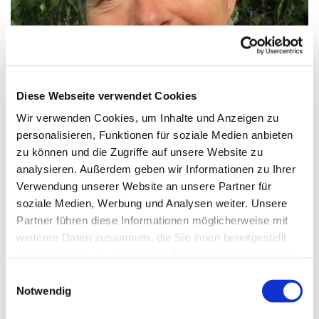
Diese Webseite verwendet Cookies
Wir verwenden Cookies, um Inhalte und Anzeigen zu
personalisieren, Funktionen für soziale Medien anbieten
Eva Markschies
zu können und die Zugriffe auf unsere Website zu
analysieren. Außerdem geben wir Informationen zu Ihrer
Pfarrerin Ev. Kirchengemeinde Charlottenburg-Nord
Verwendung unserer Website an unsere Partner für
Tel.: 0160 - 97 51 96 01 E-Mail:
soziale Medien, Werbung und Analysen weiter. Unsere
markschies@charlottenburg-nord.de
Partner führen diese Informationen möglicherweise mit
weiteren Daten zusammen, die Sie ihnen bereitgestellt
Pfarrerin Eva Markschies in der Ev. Kirchengemeinde
haben oder die sie im Rahmen Ihrer Nutzung der Dienste
Charlottenburg-Nord
gesammelt haben.
E
Notwendig
Ev. Kirchengemeinde Charlottenburg-Nord
i
n