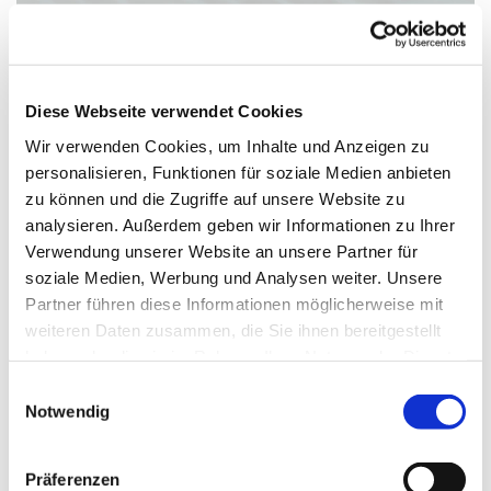
Diese Webseite verwendet Cookies
Wir verwenden Cookies, um Inhalte und Anzeigen zu
Donnerstag, 24. Dezember 2026, 15:00
personalisieren, Funktionen für soziale Medien anbieten
Uhr
zu können und die Zugriffe auf unsere Website zu
analysieren. Außerdem geben wir Informationen zu Ihrer
Luisenkirche, Gierkeplatz, 10585 Berlin
Verwendung unserer Website an unsere Partner für
soziale Medien, Werbung und Analysen weiter. Unsere
Pfarrer Eike Thies, Kirchenmusik: Jack
Partner führen diese Informationen möglicherweise mit
weiteren Daten zusammen, die Sie ihnen bereitgestellt
Day
haben oder die sie im Rahmen Ihrer Nutzung der Dienste
gesammelt haben.
E
Notwendig
i
n
w
Präferenzen