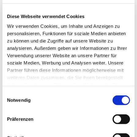
Diese Webseite verwendet Cookies
Wir verwenden Cookies, um Inhalte und Anzeigen zu
Montag, 19. Oktober 2026, 19:00 - 21:00
personalisieren, Funktionen für soziale Medien anbieten
Uhr
zu können und die Zugriffe auf unsere Website zu
analysieren. Außerdem geben wir Informationen zu Ihrer
Gustav-Adolf-Kirche, Herschelstraße 14,
Verwendung unserer Website an unsere Partner für
10589 Berlin
soziale Medien, Werbung und Analysen weiter. Unsere
Partner führen diese Informationen möglicherweise mit
weiteren Daten zusammen, die Sie ihnen bereitgestellt
haben oder die sie im Rahmen Ihrer Nutzung der Dienste
gesammelt haben.
E
Notwendig
i
n
w
Präferenzen
i
l