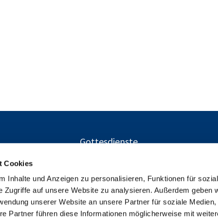
Gottesdienste
t Cookies
 Inhalte und Anzeigen zu personalisieren, Funktionen für sozia
Ev. Kirchengemeinden Gustav-Adolf und Charlottenburg-Nor
e Zugriffe auf unsere Website zu analysieren. Außerdem geben w

Herschelstraße 14, 10589 Berlin
rwendung unserer Website an unsere Partner für soziale Medien
+49303446094

re Partner führen diese Informationen möglicherweise mit weite