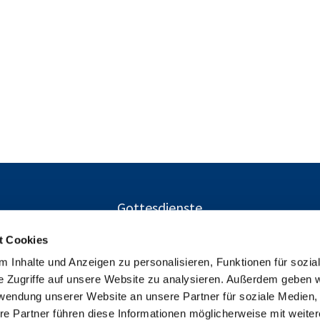
Gottesdienste
t Cookies
 Inhalte und Anzeigen zu personalisieren, Funktionen für sozia
Ev. Kirchengemeinden Gustav-Adolf und Charlottenburg-Nor
e Zugriffe auf unsere Website zu analysieren. Außerdem geben w

Herschelstraße 14, 10589 Berlin
rwendung unserer Website an unsere Partner für soziale Medien
+49303446094

re Partner führen diese Informationen möglicherweise mit weite