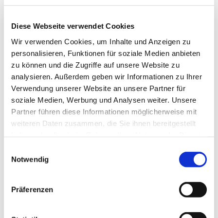
Diese Webseite verwendet Cookies
Wir verwenden Cookies, um Inhalte und Anzeigen zu
Montag, 24. Januar 2028, 19:00 - 21:00
personalisieren, Funktionen für soziale Medien anbieten
Uhr
zu können und die Zugriffe auf unsere Website zu
analysieren. Außerdem geben wir Informationen zu Ihrer
Gustav-Adolf-Kirche, Herschelstraße 14,
Verwendung unserer Website an unsere Partner für
10589 Berlin
soziale Medien, Werbung und Analysen weiter. Unsere
Partner führen diese Informationen möglicherweise mit
weiteren Daten zusammen, die Sie ihnen bereitgestellt
haben oder die sie im Rahmen Ihrer Nutzung der Dienste
gesammelt haben.
E
Notwendig
i
n
w
Präferenzen
i
l