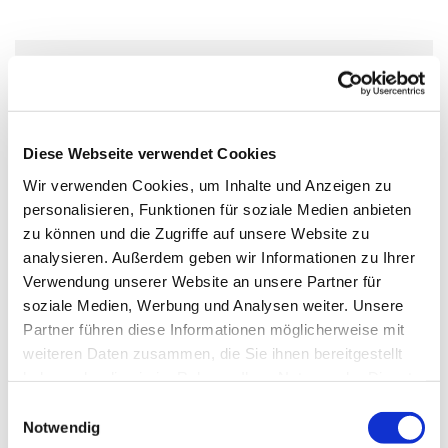
Sonntag, 5. September 2027, 11:00 Uhr
Gustav-Adolf-Kirche, Herschelstraße 14,
Diese Webseite verwendet Cookies
10589 Berlin
Wir verwenden Cookies, um Inhalte und Anzeigen zu
personalisieren, Funktionen für soziale Medien anbieten
Kantor J. Schmidt, Pf. O. Neick
zu können und die Zugriffe auf unsere Website zu
analysieren. Außerdem geben wir Informationen zu Ihrer
Verwendung unserer Website an unsere Partner für
soziale Medien, Werbung und Analysen weiter. Unsere
Partner führen diese Informationen möglicherweise mit
An diesem Sonntag feiern wir Gottesdienst in unserer
weiteren Daten zusammen, die Sie ihnen bereitgestellt
wunderschönen Kirche und im Anschluss gibt es /fast)
haben oder die sie im Rahmen Ihrer Nutzung der Dienste
immer ein kleines Kirchenkaffe mit der Einladung noch
gesammelt haben.
E
etwas zu verweilen und miteinander ins Gespräch zu
Notwendig
i
kommen.