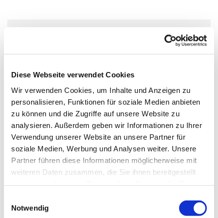
Sonntag, 25. Oktober 2026, 11:00 Uhr
Gustav-Adolf-Kirche, Herschelstraße 14,
Diese Webseite verwendet Cookies
10589 Berlin
Wir verwenden Cookies, um Inhalte und Anzeigen zu
personalisieren, Funktionen für soziale Medien anbieten
Kantor J. Schmidt, Vikar Tilman A. Fischer
zu können und die Zugriffe auf unsere Website zu
analysieren. Außerdem geben wir Informationen zu Ihrer
Verwendung unserer Website an unsere Partner für
soziale Medien, Werbung und Analysen weiter. Unsere
Partner führen diese Informationen möglicherweise mit
An diesem Sonntag feiern wir Gottesdienst in unserer
weiteren Daten zusammen, die Sie ihnen bereitgestellt
wunderschönen Kirche und im Anschluss gibt es /fast)
haben oder die sie im Rahmen Ihrer Nutzung der Dienste
immer ein kleines Kirchenkaffe mit der Einladung noch
gesammelt haben.
E
etwas zu verweilen und miteinander ins Gespräch zu
Notwendig
i
kommen.