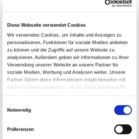
Diese Webseite verwendet Cookies
Sonntag, 13. Dezember 2026, 09:30 Uhr
Wir verwenden Cookies, um Inhalte und Anzeigen zu
personalisieren, Funktionen für soziale Medien anbieten
Sühne-Christi-Kirche, Toeplerstraße 3,
zu können und die Zugriffe auf unsere Website zu
13627 Berlin
analysieren. Außerdem geben wir Informationen zu Ihrer
Verwendung unserer Website an unsere Partner für
Lektor(in): NN Pfarrperson: NN; Kantor:
soziale Medien, Werbung und Analysen weiter. Unsere
Partner führen diese Informationen möglicherweise mit
NN
weiteren Daten zusammen, die Sie ihnen bereitgestellt
haben oder die sie im Rahmen Ihrer Nutzung der Dienste
gesammelt haben.
E
Notwendig
i
n
w
Präferenzen
i