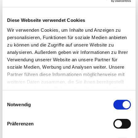
Diese Webseite verwendet Cookies
Sonntag, 26. Juli 2026, 10:00 Uhr
Wir verwenden Cookies, um Inhalte und Anzeigen zu
personalisieren, Funktionen für soziale Medien anbieten
Luisenkirche, Gierkeplatz, 10585 Berlin
zu können und die Zugriffe auf unsere Website zu
analysieren. Außerdem geben wir Informationen zu Ihrer
Verwendung unserer Website an unsere Partner für
Pfarrerin Anne Hensel, Kirchenmusik:
soziale Medien, Werbung und Analysen weiter. Unsere
William Peart
Partner führen diese Informationen möglicherweise mit
weiteren Daten zusammen, die Sie ihnen bereitgestellt
haben oder die sie im Rahmen Ihrer Nutzung der Dienste
gesammelt haben.
E
Notwendig
i
n
w
Präferenzen
i
l