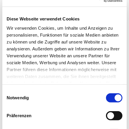
Diese Webseite verwendet Cookies
Sonntag, 16. Mai 2027, 10:00 Uhr
Wir verwenden Cookies, um Inhalte und Anzeigen zu
personalisieren, Funktionen für soziale Medien anbieten
Luisenkirche, Gierkeplatz, 10585 Berlin
zu können und die Zugriffe auf unsere Website zu
analysieren. Außerdem geben wir Informationen zu Ihrer
Verwendung unserer Website an unsere Partner für
Pfarrerin Anne Hensel, Kirchenmusik:
soziale Medien, Werbung und Analysen weiter. Unsere
Jack Day
Partner führen diese Informationen möglicherweise mit
weiteren Daten zusammen, die Sie ihnen bereitgestellt
haben oder die sie im Rahmen Ihrer Nutzung der Dienste
gesammelt haben.
E
Notwendig
i
n
w
Präferenzen
i
l