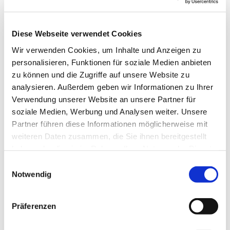
Diese Webseite verwendet Cookies
Sonntag, 13. Juni 2027, 10:00 Uhr
Wir verwenden Cookies, um Inhalte und Anzeigen zu
personalisieren, Funktionen für soziale Medien anbieten
Luisenkirche, Gierkeplatz, 10585 Berlin
zu können und die Zugriffe auf unsere Website zu
analysieren. Außerdem geben wir Informationen zu Ihrer
Verwendung unserer Website an unsere Partner für
Pfarrerin Anne Hensel, Kirchenmusik:
soziale Medien, Werbung und Analysen weiter. Unsere
Jack Day
Partner führen diese Informationen möglicherweise mit
weiteren Daten zusammen, die Sie ihnen bereitgestellt
haben oder die sie im Rahmen Ihrer Nutzung der Dienste
gesammelt haben.
E
Notwendig
i
n
w
Präferenzen
i
l