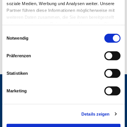
soziale Medien, Werbung und Analysen weiter. Unsere
Partner führen diese Informationen möglicherweise mit
weiteren Daten zusammen, die Sie ihnen bereitgestellt
haben oder die sie im Rahmen Ihrer Nutzung der Dienste
gesammelt haben.
E
Dienstag, 1. Dezember 2026, 12:00 - 13:00
Notwendig
i
Uhr
n
w
Präferenzen
i
l
l
Statistiken
i
g
Marketing
Gemeindebrief
u
n
g
Gottesdienste
Details zeigen
s
a