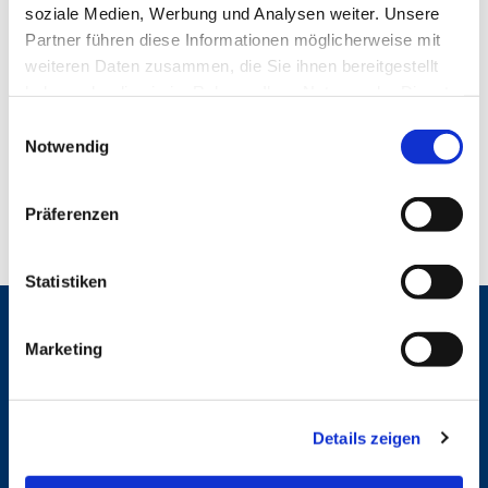
soziale Medien, Werbung und Analysen weiter. Unsere
Partner führen diese Informationen möglicherweise mit
weiteren Daten zusammen, die Sie ihnen bereitgestellt
haben oder die sie im Rahmen Ihrer Nutzung der Dienste
gesammelt haben.
E
Dienstag, 9. Februar 2027, 12:00 - 13:00
Notwendig
i
Uhr
n
w
Präferenzen
i
l
l
Statistiken
i
g
Marketing
Gemeindebrief
u
n
g
Gottesdienste
Details zeigen
s
a