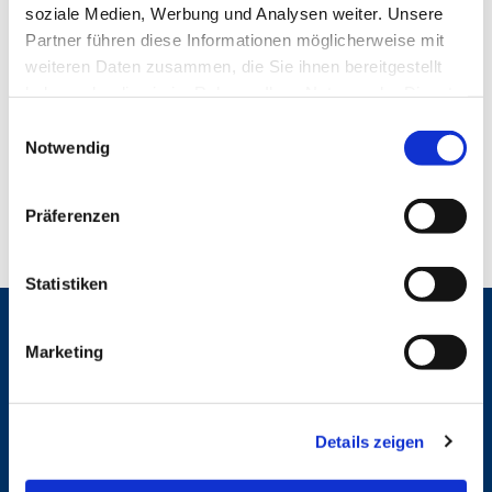
soziale Medien, Werbung und Analysen weiter. Unsere
Partner führen diese Informationen möglicherweise mit
weiteren Daten zusammen, die Sie ihnen bereitgestellt
haben oder die sie im Rahmen Ihrer Nutzung der Dienste
gesammelt haben.
E
Dienstag, 19. Oktober 2027, 11:45 - 12:45
Notwendig
i
Uhr
n
w
Präferenzen
i
l
l
Statistiken
i
g
Marketing
Gemeindebrief
u
n
g
Gottesdienste
Details zeigen
s
a