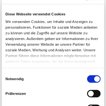
© Pixabay
Diese Webseite verwendet Cookies
Wir verwenden Cookies, um Inhalte und Anzeigen zu
personalisieren, Funktionen für soziale Medien anbieten
Dienstag, 26. Januar 2027, 10:30 Uhr
zu können und die Zugriffe auf unsere Website zu
analysieren. Außerdem geben wir Informationen zu Ihrer
Sühne-Christi-Kirche, Toeplerstraße 1,
Verwendung unserer Website an unsere Partner für
soziale Medien, Werbung und Analysen weiter. Unsere
13627 Berlin
Partner führen diese Informationen möglicherweise mit
weiteren Daten zusammen, die Sie ihnen bereitgestellt
haben oder die sie im Rahmen Ihrer Nutzung der Dienste
gesammelt haben.
E
Notwendig
i
n
w
Präferenzen
i
l