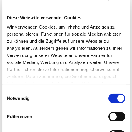
© Pixabay
Diese Webseite verwendet Cookies
Wir verwenden Cookies, um Inhalte und Anzeigen zu
personalisieren, Funktionen für soziale Medien anbieten
Dienstag, 27. April 2027, 10:30 Uhr
zu können und die Zugriffe auf unsere Website zu
analysieren. Außerdem geben wir Informationen zu Ihrer
Sühne-Christi-Kirche, Toeplerstraße 1,
Verwendung unserer Website an unsere Partner für
soziale Medien, Werbung und Analysen weiter. Unsere
13627 Berlin
Partner führen diese Informationen möglicherweise mit
weiteren Daten zusammen, die Sie ihnen bereitgestellt
haben oder die sie im Rahmen Ihrer Nutzung der Dienste
gesammelt haben.
E
Notwendig
i
n
w
Präferenzen
i
l