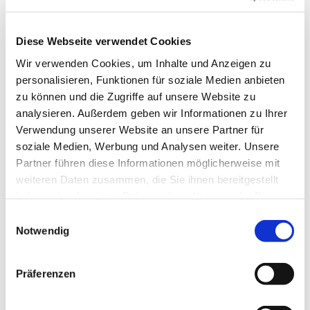
© Pixabay
Diese Webseite verwendet Cookies
Wir verwenden Cookies, um Inhalte und Anzeigen zu
personalisieren, Funktionen für soziale Medien anbieten
Dienstag, 14. September 2027, 10:30 Uhr
zu können und die Zugriffe auf unsere Website zu
analysieren. Außerdem geben wir Informationen zu Ihrer
Verwendung unserer Website an unsere Partner für
Sühne-Christi-Kirche, Toeplerstraße 1,
soziale Medien, Werbung und Analysen weiter. Unsere
13627 Berlin
Partner führen diese Informationen möglicherweise mit
weiteren Daten zusammen, die Sie ihnen bereitgestellt
haben oder die sie im Rahmen Ihrer Nutzung der Dienste
gesammelt haben.
E
Notwendig
i
n
w
Präferenzen
i
l