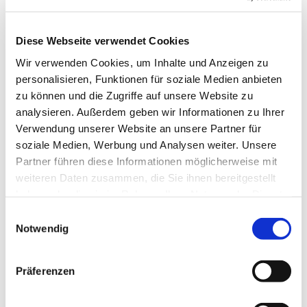
© Pixabay
Diese Webseite verwendet Cookies
Wir verwenden Cookies, um Inhalte und Anzeigen zu
personalisieren, Funktionen für soziale Medien anbieten
Dienstag, 4. Januar 2028, 10:30 Uhr
zu können und die Zugriffe auf unsere Website zu
analysieren. Außerdem geben wir Informationen zu Ihrer
Sühne-Christi-Kirche, Toeplerstraße 1,
Verwendung unserer Website an unsere Partner für
soziale Medien, Werbung und Analysen weiter. Unsere
13627 Berlin
Partner führen diese Informationen möglicherweise mit
weiteren Daten zusammen, die Sie ihnen bereitgestellt
haben oder die sie im Rahmen Ihrer Nutzung der Dienste
gesammelt haben.
E
Notwendig
i
n
w
Präferenzen
i
l