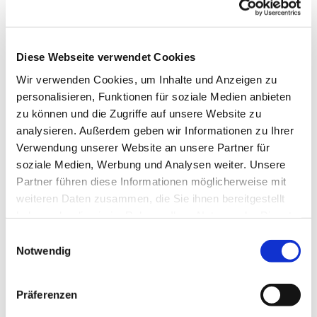
InselCHORodile
Diese Webseite verwendet Cookies
Dienstag, 29. Oktober 2024, 17:15 - 18:00
Wir verwenden Cookies, um Inhalte und Anzeigen zu
Uhr
personalisieren, Funktionen für soziale Medien anbieten
zu können und die Zugriffe auf unsere Website zu
Gemeindehaus, Herschelstraße 14, 10589
analysieren. Außerdem geben wir Informationen zu Ihrer
Berlin
Verwendung unserer Website an unsere Partner für
soziale Medien, Werbung und Analysen weiter. Unsere
Partner führen diese Informationen möglicherweise mit
Leitung: Heike Gerber
weiteren Daten zusammen, die Sie ihnen bereitgestellt
haben oder die sie im Rahmen Ihrer Nutzung der Dienste
gesammelt haben.
E
Notwendig
i
n
w
Präferenzen
i