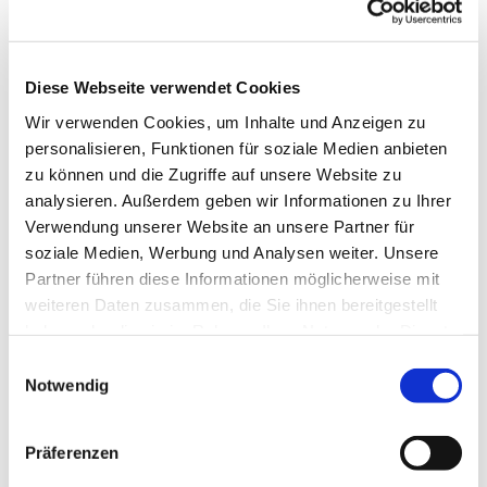
InselCHORodile
Diese Webseite verwendet Cookies
Dienstag, 21. Januar 2025, 17:15 - 18:00
Wir verwenden Cookies, um Inhalte und Anzeigen zu
Uhr
personalisieren, Funktionen für soziale Medien anbieten
zu können und die Zugriffe auf unsere Website zu
Gemeindehaus, Herschelstraße 14, 10589
analysieren. Außerdem geben wir Informationen zu Ihrer
Berlin
Verwendung unserer Website an unsere Partner für
soziale Medien, Werbung und Analysen weiter. Unsere
Partner führen diese Informationen möglicherweise mit
Leitung: Heike Gerber
weiteren Daten zusammen, die Sie ihnen bereitgestellt
haben oder die sie im Rahmen Ihrer Nutzung der Dienste
gesammelt haben.
E
Notwendig
i
n
w
Präferenzen
i