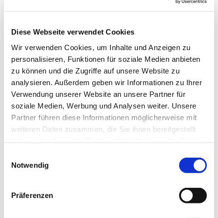
InselCHORodile
Diese Webseite verwendet Cookies
Dienstag, 4. März 2025, 17:15 - 18:00 Uhr
Wir verwenden Cookies, um Inhalte und Anzeigen zu
personalisieren, Funktionen für soziale Medien anbieten
Gemeindehaus, Herschelstraße 14, 10589
zu können und die Zugriffe auf unsere Website zu
analysieren. Außerdem geben wir Informationen zu Ihrer
Berlin
Verwendung unserer Website an unsere Partner für
soziale Medien, Werbung und Analysen weiter. Unsere
Leitung: Heike Gerber
Partner führen diese Informationen möglicherweise mit
weiteren Daten zusammen, die Sie ihnen bereitgestellt
haben oder die sie im Rahmen Ihrer Nutzung der Dienste
gesammelt haben.
E
Notwendig
i
n
w
Präferenzen
i
l