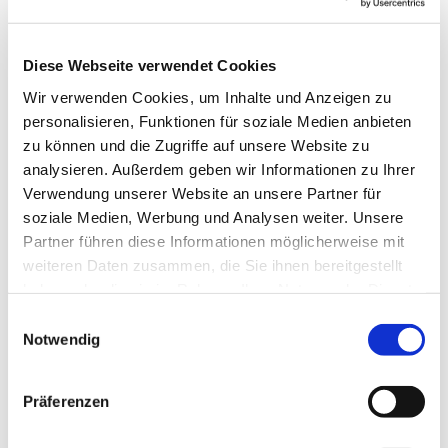
InselCHORodile
Diese Webseite verwendet Cookies
Dienstag, 25. März 2025, 17:15 - 18:00 Uhr
Wir verwenden Cookies, um Inhalte und Anzeigen zu
personalisieren, Funktionen für soziale Medien anbieten
Gemeindehaus, Herschelstraße 14, 10589
zu können und die Zugriffe auf unsere Website zu
analysieren. Außerdem geben wir Informationen zu Ihrer
Berlin
Verwendung unserer Website an unsere Partner für
soziale Medien, Werbung und Analysen weiter. Unsere
Leitung: Heike Gerber
Partner führen diese Informationen möglicherweise mit
weiteren Daten zusammen, die Sie ihnen bereitgestellt
haben oder die sie im Rahmen Ihrer Nutzung der Dienste
gesammelt haben.
E
Notwendig
i
n
w
Präferenzen
i
l