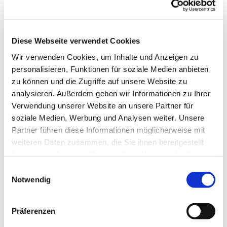
InselCHORodile
Diese Webseite verwendet Cookies
Dienstag, 4. November 2025, 17:15 - 18:00
Wir verwenden Cookies, um Inhalte und Anzeigen zu
Uhr
personalisieren, Funktionen für soziale Medien anbieten
zu können und die Zugriffe auf unsere Website zu
Gemeindehaus, Herschelstraße 14, 10589
analysieren. Außerdem geben wir Informationen zu Ihrer
Berlin
Verwendung unserer Website an unsere Partner für
soziale Medien, Werbung und Analysen weiter. Unsere
Partner führen diese Informationen möglicherweise mit
Leitung: Heike Gerber
weiteren Daten zusammen, die Sie ihnen bereitgestellt
haben oder die sie im Rahmen Ihrer Nutzung der Dienste
gesammelt haben.
E
Notwendig
i
n
w
Präferenzen
i