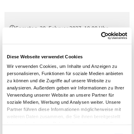
Samstag, 20. Februar 2027, 10:00 Uhr
Gustav-Adolf, Herschelstraße 14, 10589
Berlin
Diese Webseite verwendet Cookies
Wir verwenden Cookies, um Inhalte und Anzeigen zu
kostenlos, Spenden gerne
personalisieren, Funktionen für soziale Medien anbieten
zu können und die Zugriffe auf unsere Website zu
analysieren. Außerdem geben wir Informationen zu Ihrer
Verwendung unserer Website an unsere Partner für
Jeden Monat einmal können Kinder und
soziale Medien, Werbung und Analysen weiter. Unsere
Erwachsene/Familien gemeinsam und zwanglos ihren
Partner führen diese Informationen möglicherweise mit
Glauben entdecken. an verschiedenen Stationen wird
weiteren Daten zusammen, die Sie ihnen bereitgestellt
gebastelt, diskutiert, bewegt und ausprobiert. Durch das
haben oder die sie im Rahmen Ihrer Nutzung der Dienste
generationsübergreifende Miteinander werden neue
gesammelt haben.
E