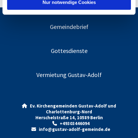
l
Nur notwendige Cookies
Gemeindebrief
Gottesdienste
Vermietung Gustav-Adolf
Ev. Kirchengemeinden Gustav-Adolf und

Charlottenburg-Nord
Herschelstraße 14, 10589 Berlin
+49303446094

info@gustav-adolf-gemeinde.de
