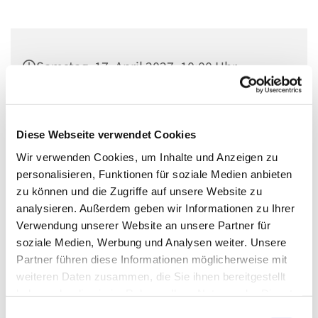
Samstag, 17. April 2027, 10:00 Uhr
Gustav-Adolf, Herschelstraße 14, 10589
Berlin
Diese Webseite verwendet Cookies
Wir verwenden Cookies, um Inhalte und Anzeigen zu
kostenlos, Spenden gerne
personalisieren, Funktionen für soziale Medien anbieten
zu können und die Zugriffe auf unsere Website zu
analysieren. Außerdem geben wir Informationen zu Ihrer
Verwendung unserer Website an unsere Partner für
Jeden Monat einmal können Kinder und
soziale Medien, Werbung und Analysen weiter. Unsere
Erwachsene/Familien gemeinsam und zwanglos ihren
Partner führen diese Informationen möglicherweise mit
Glauben entdecken. an verschiedenen Stationen wird
weiteren Daten zusammen, die Sie ihnen bereitgestellt
gebastelt, diskutiert, bewegt und ausprobiert. Durch das
haben oder die sie im Rahmen Ihrer Nutzung der Dienste
generationsübergreifende Miteinander werden neue
gesammelt haben.
E