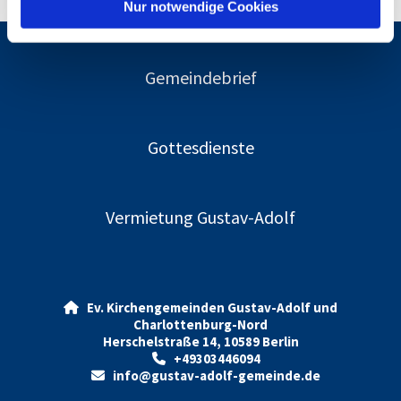
l
Nur notwendige Cookies
Gemeindebrief
Gottesdienste
Vermietung Gustav-Adolf
Ev. Kirchengemeinden Gustav-Adolf und

Charlottenburg-Nord
Herschelstraße 14, 10589 Berlin
+49303446094

info@gustav-adolf-gemeinde.de
