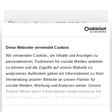
Samstag, 15. Januar 2028, 10:00 Uhr
Gustav-Adolf, Herschelstraße 14, 10589
Berlin
Diese Webseite verwendet Cookies
Wir verwenden Cookies, um Inhalte und Anzeigen zu
kostenlos, Spenden gerne
personalisieren, Funktionen für soziale Medien anbieten
zu können und die Zugriffe auf unsere Website zu
analysieren. Außerdem geben wir Informationen zu Ihrer
Verwendung unserer Website an unsere Partner für
Jeden Monat einmal können Kinder und
soziale Medien, Werbung und Analysen weiter. Unsere
Erwachsene/Familien gemeinsam und zwanglos ihren
Partner führen diese Informationen möglicherweise mit
Glauben entdecken. an verschiedenen Stationen wird
weiteren Daten zusammen, die Sie ihnen bereitgestellt
gebastelt, diskutiert, bewegt und ausprobiert. Durch das
haben oder die sie im Rahmen Ihrer Nutzung der Dienste
generationsübergreifende Miteinander werden neue
gesammelt haben.
E