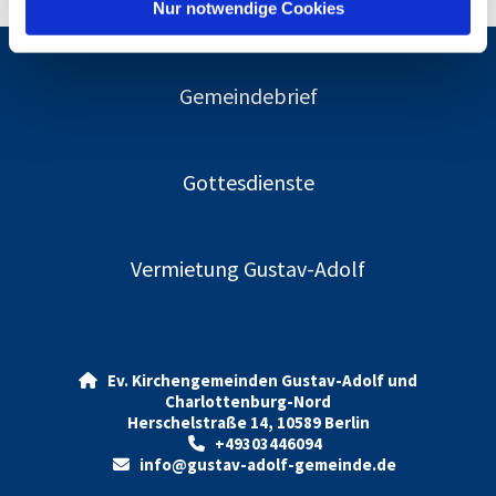
l
Nur notwendige Cookies
Gemeindebrief
Gottesdienste
Vermietung Gustav-Adolf
Ev. Kirchengemeinden Gustav-Adolf und

Charlottenburg-Nord
Herschelstraße 14, 10589 Berlin
+49303446094

info@gustav-adolf-gemeinde.de
