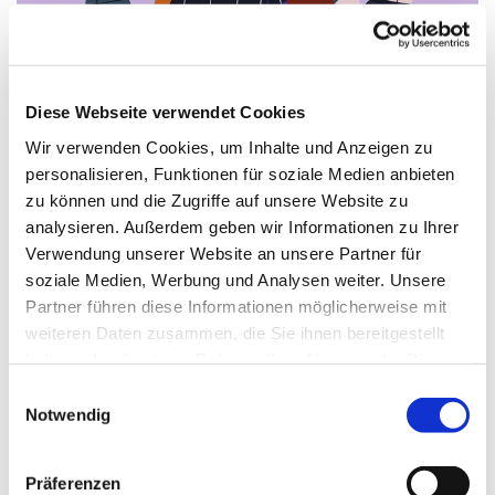
Diese Webseite verwendet Cookies
Samstag, 23. Januar 2027, 10:00 Uhr
Wir verwenden Cookies, um Inhalte und Anzeigen zu
personalisieren, Funktionen für soziale Medien anbieten
zu können und die Zugriffe auf unsere Website zu
Gedenkkirche Plötzensee, Heckerdamm
analysieren. Außerdem geben wir Informationen zu Ihrer
226, 13627 Berlin
Verwendung unserer Website an unsere Partner für
soziale Medien, Werbung und Analysen weiter. Unsere
Eva Markschies, Eike Thies, Friedrich
Partner führen diese Informationen möglicherweise mit
Wolter
weiteren Daten zusammen, die Sie ihnen bereitgestellt
haben oder die sie im Rahmen Ihrer Nutzung der Dienste
gesammelt haben.
E
Notwendig
i
n
w
Präferenzen