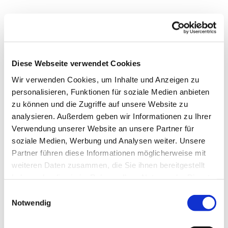
Mittwoch, 8. September 2027, 17:00 -
18:30 Uhr
Diese Webseite verwendet Cookies
Wir verwenden Cookies, um Inhalte und Anzeigen zu
Gustav-Adolf-Kirche, Herschelstraße 14,
personalisieren, Funktionen für soziale Medien anbieten
10589 Berlin
zu können und die Zugriffe auf unsere Website zu
analysieren. Außerdem geben wir Informationen zu Ihrer
Verwendung unserer Website an unsere Partner für
Oliver Neick, Eva Markschies und Team
soziale Medien, Werbung und Analysen weiter. Unsere
Partner führen diese Informationen möglicherweise mit
weiteren Daten zusammen, die Sie ihnen bereitgestellt
haben oder die sie im Rahmen Ihrer Nutzung der Dienste
Jede Woche ab 17 Uhr ist Konfirmandenzeit mit hören,
gesammelt haben.
E
diskutieren, kreativ werden und vielem mehr.
Notwendig
i
n