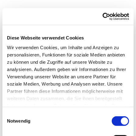
Mittwoch, 29. September 2027, 17:00 -
18:30 Uhr
Diese Webseite verwendet Cookies
Wir verwenden Cookies, um Inhalte und Anzeigen zu
Gustav-Adolf-Kirche, Herschelstraße 14,
personalisieren, Funktionen für soziale Medien anbieten
10589 Berlin
zu können und die Zugriffe auf unsere Website zu
analysieren. Außerdem geben wir Informationen zu Ihrer
Verwendung unserer Website an unsere Partner für
Oliver Neick, Eva Markschies und Team
soziale Medien, Werbung und Analysen weiter. Unsere
Partner führen diese Informationen möglicherweise mit
weiteren Daten zusammen, die Sie ihnen bereitgestellt
haben oder die sie im Rahmen Ihrer Nutzung der Dienste
Jede Woche ab 17 Uhr ist Konfirmandenzeit mit hören,
gesammelt haben.
E
diskutieren, kreativ werden und vielem mehr.
Notwendig
i
n