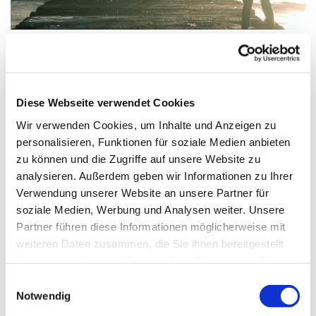
Mittwoch, 4. November 2026, 17:00 -
Diese Webseite verwendet Cookies
18:30 Uhr
Wir verwenden Cookies, um Inhalte und Anzeigen zu
personalisieren, Funktionen für soziale Medien anbieten
Gustav-Adolf-Kirche, Herschelstraße 14,
zu können und die Zugriffe auf unsere Website zu
10589 Berlin
analysieren. Außerdem geben wir Informationen zu Ihrer
Verwendung unserer Website an unsere Partner für
soziale Medien, Werbung und Analysen weiter. Unsere
Oliver Neick, Eva Markschies und Team
Partner führen diese Informationen möglicherweise mit
weiteren Daten zusammen, die Sie ihnen bereitgestellt
haben oder die sie im Rahmen Ihrer Nutzung der Dienste
gesammelt haben.
E
Jede Woche ab 17 Uhr ist Konfirmandenzeit mit hören,
Notwendig
i
diskutieren, kreativ werden und vielem mehr.
n