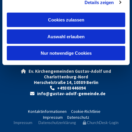
Details zeigen
s
a
u
Gottesdienste
Cookies zulassen
s
w
Auswahl erlauben
a
Vermietung Gustav-Adolf
h
l
Nur notwendige Cookies
Ev. Kirchengemeinden Gustav-Adolf und

Charlottenburg-Nord
Herschelstraße 14, 10589 Berlin
+49303446094

info@gustav-adolf-gemeinde.de

Kontaktinformationen
Cookie-Richtlinie
Impressum
Datenschutz
Impressum
Datenschutzerklärung
ChurchDesk-Login