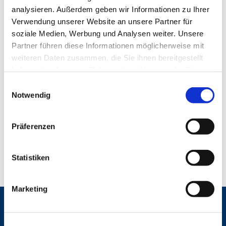
analysieren. Außerdem geben wir Informationen zu Ihrer
Verwendung unserer Website an unsere Partner für
soziale Medien, Werbung und Analysen weiter. Unsere
Partner führen diese Informationen möglicherweise mit
weiteren Daten zusammen, die Sie ihnen bereitgestellt
Montag, 25. Januar 2027, 17:00 Uhr
haben oder die sie im Rahmen Ihrer Nutzung der Dienste
gesammelt haben.
E
Trinitatis Gemeindehaus, Leibnizstr. 79
Notwendig
i
n
Eva Markschies, Eike Thies, Friedrich
w
Präferenzen
i
Wolter
l
l
Statistiken
i
g
Marketing
u
n
Gemeindebrief
g