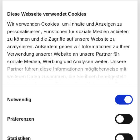
© Luisenkirche
Diese Webseite verwendet Cookies
Wir verwenden Cookies, um Inhalte und Anzeigen zu
personalisieren, Funktionen für soziale Medien anbieten
zu können und die Zugriffe auf unsere Website zu
Mittwoch, 2. Dezember 2026, 19:00 Uhr
analysieren. Außerdem geben wir Informationen zu Ihrer
Verwendung unserer Website an unsere Partner für
Luisenkirche, Gierkeplatz, 10585 Berlin
soziale Medien, Werbung und Analysen weiter. Unsere
Partner führen diese Informationen möglicherweise mit
weiteren Daten zusammen, die Sie ihnen bereitgestellt
haben oder die sie im Rahmen Ihrer Nutzung der Dienste
gesammelt haben.
E
Notwendig
i
n
w
Präferenzen
i
l
l
Statistiken