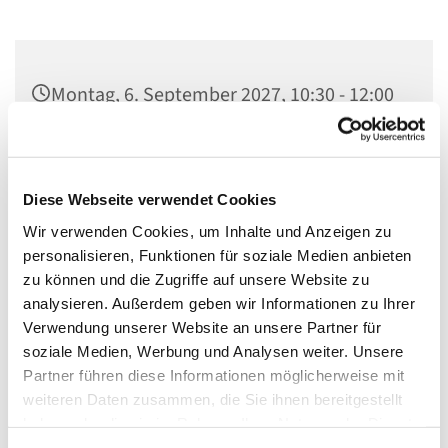
Montag, 6. September 2027, 10:30 - 12:00
Uhr
Gemeindehaus, Herschelstraße 14, 10589
Diese Webseite verwendet Cookies
Berlin
Wir verwenden Cookies, um Inhalte und Anzeigen zu
personalisieren, Funktionen für soziale Medien anbieten
Diakonin und PEKiP-Gruppenleitung
zu können und die Zugriffe auf unsere Website zu
Claudia Bücherl
analysieren. Außerdem geben wir Informationen zu Ihrer
Verwendung unserer Website an unsere Partner für
soziale Medien, Werbung und Analysen weiter. Unsere
Partner führen diese Informationen möglicherweise mit
offerner Treff für Eltern mit ihren Krabbelkindern.
weiteren Daten zusammen, die Sie ihnen bereitgestellt
haben oder die sie im Rahmen Ihrer Nutzung der Dienste
Ein gut ausgestatteter Raum mit Krabbelmatten und
gesammelt haben.