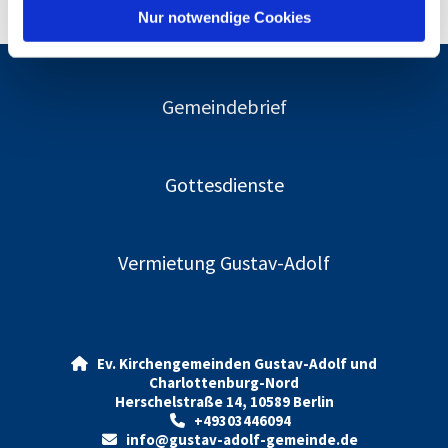
l
Nur notwendige Cookies
Gemeindebrief
Gottesdienste
Vermietung Gustav-Adolf
Ev. Kirchengemeinden Gustav-Adolf und

Charlottenburg-Nord
Herschelstraße 14, 10589 Berlin
+49303446094

info@gustav-adolf-gemeinde.de
