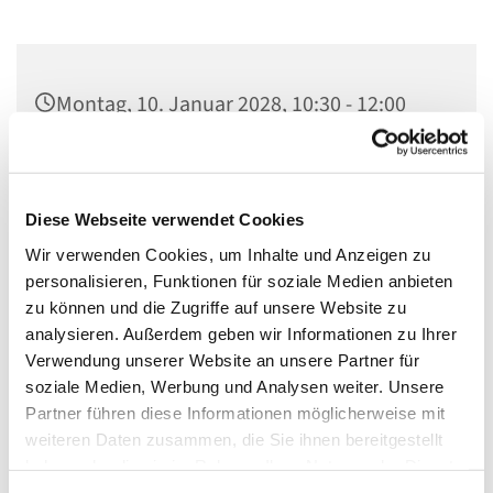
Montag, 10. Januar 2028, 10:30 - 12:00
Uhr
Gemeindehaus, Herschelstraße 14, 10589
Diese Webseite verwendet Cookies
Berlin
Wir verwenden Cookies, um Inhalte und Anzeigen zu
personalisieren, Funktionen für soziale Medien anbieten
Diakonin und PEKiP-Gruppenleitung
zu können und die Zugriffe auf unsere Website zu
Claudia Bücherl
analysieren. Außerdem geben wir Informationen zu Ihrer
Verwendung unserer Website an unsere Partner für
soziale Medien, Werbung und Analysen weiter. Unsere
Partner führen diese Informationen möglicherweise mit
offerner Treff für Eltern mit ihren Krabbelkindern.
weiteren Daten zusammen, die Sie ihnen bereitgestellt
haben oder die sie im Rahmen Ihrer Nutzung der Dienste
Ein gut ausgestatteter Raum mit Krabbelmatten und
gesammelt haben.