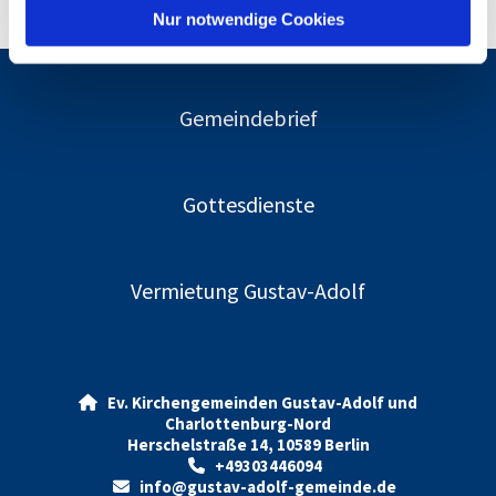
l
Nur notwendige Cookies
Gemeindebrief
Gottesdienste
Vermietung Gustav-Adolf
Ev. Kirchengemeinden Gustav-Adolf und

Charlottenburg-Nord
Herschelstraße 14, 10589 Berlin
+49303446094

info@gustav-adolf-gemeinde.de
