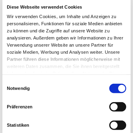
Diese Webseite verwendet Cookies
Wir verwenden Cookies, um Inhalte und Anzeigen zu
personalisieren, Funktionen für soziale Medien anbieten
Donnerstag, 16. Juli 2026, 12:30 Uhr
zu können und die Zugriffe auf unsere Website zu
analysieren. Außerdem geben wir Informationen zu Ihrer
Luisenkirche, Gierkeplatz, 10585 Berlin
Verwendung unserer Website an unsere Partner für
soziale Medien, Werbung und Analysen weiter. Unsere
Partner führen diese Informationen möglicherweise mit
weiteren Daten zusammen, die Sie ihnen bereitgestellt
haben oder die sie im Rahmen Ihrer Nutzung der Dienste
gesammelt haben.
E
Notwendig
i
n
w
Präferenzen
i
l
l
Statistiken
i